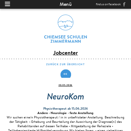
Direkt zum Inhalt
Menü
find us on facebook
Jobcenter
ZURÜCK ZUR ÜBERSICHT
20.05.2026
NeuroKom
Physiotherapeut
ab 15.06.2026
Andere ·
Neurologie
·
feste Anstellung
Wir suchen eine/n Physiotherapeut / in in unbefristeter Anstellung. Beschreibung
der Tätigkeit: • Erhebung und Beurteilung der Auswirkung der Diagnose(n) des
Rehabilitanden auf dessen Teilhabe • Mitgestaltung der Rehaziele •
Teilhabeorientierte Hilfsmittelverordnung Wir bieten Ihnen: • einen vielseitigen