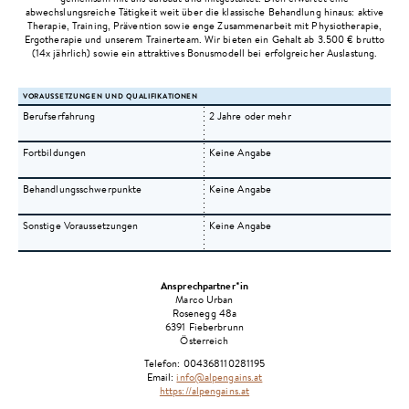
abwechslungsreiche Tätigkeit weit über die klassische Behandlung hinaus: aktive
Therapie, Training, Prävention sowie enge Zusammenarbeit mit Physiotherapie,
Ergotherapie und unserem Trainerteam. Wir bieten ein Gehalt ab 3.500 € brutto
(14x jährlich) sowie ein attraktives Bonusmodell bei erfolgreicher Auslastung.
VORAUSSETZUNGEN UND QUALIFIKATIONEN
Berufserfahrung
2 Jahre oder mehr
Fortbildungen
Keine Angabe
Behandlungsschwerpunkte
Keine Angabe
Sonstige Voraussetzungen
Keine Angabe
Ansprechpartner*in
Marco
Urban
Rosenegg 48a
6391
Fieberbrunn
Österreich
Telefon:
004368110281195
Email:
info@alpengains.at
https://alpengains.at