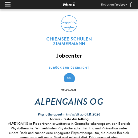
Direkt zum Inhalt
Menü
find us on facebook
Jobcenter
ZURÜCK ZUR ÜBERSICHT
08.06.2026
ALPENGAINS OG
Physiotherapeutin (m/w/d)
ab 01.11.2026
Andere ·
feste Anstellung
ALPENGAINS in Fieberbrunn erweitert sein Gesundheitskonzept um den Bereich
Physiotherapie. Wir verbinden Physiotherapie, Training und Prävention unter
einem Dach und suchen eine engagierte Physiotherapeutin, die diesen Bereich
gemeinsam mit uns aufbaut und mitgestaltet. Dich erwartet eine