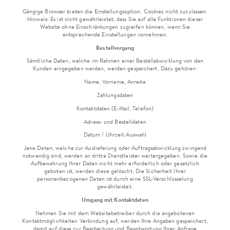
Gängige Browser bieten die Einstellungsoption, Cookies nicht zuzulassen.
Hinweis: Es ist nicht gewährleistet, dass Sie auf alle Funktionen dieser
Website ohne Einschränkungen zugreifen können, wenn Sie
entsprechende Einstellungen vornehmen.
Bestellvorgang
Sämtliche Daten, welche im Rahmen einer Bestellabwicklung von den
Kunden eingegeben werden, werden gespeichert. Dazu gehören:
Name, Vorname, Anrede
Zahlungsdaten
Kontaktdaten (E-Mail, Telefon)
Adress- und Bestelldaten
Datum / Uhrzeit Auswahl
Jene Daten, welche zur Auslieferung oder Auftragsabwicklung zwingend
notwendig sind, werden an dritte Dienstleister weitergegeben. Sowie die
Aufbewahrung Ihrer Daten nicht mehr erforderlich oder gesetzlich
geboten ist, werden diese gelöscht. Die Sicherheit Ihrer
personenbezogenen Daten ist durch eine SSL-Verschlüsselung
gewährleistet.
Umgang mit Kontaktdaten
Nehmen Sie mit dem Websitebetreiber durch die angebotenen
Kontaktmöglichkeiten Verbindung auf, werden Ihre Angaben gespeichert,
damit auf diese zur Bearbeitung und Beantwortung Ihrer Anfrage