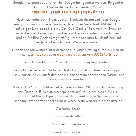
Google Inc. gesendet und von der Google Inc. genutzt werden. Folgender
Link führt Sie zu dem entsprechenden Plugin:
https://tools.google.com/dlpage/gaoptout?hl=de
Alternativ verhindern Sie mit einem Klick auf diesen Link, dass Google
Analytics innerhalb dieser Website Daten über Sie erfasst. Mit dem Klick
auf obigen Link laden Sie ein „Opt-Out- Cookie“ herunter. Ihr Browser
muss die Speicherung von Cookies also hierzu grundsätzlich erlauben.
Löschen Sie Ihre Cookies regelmäßig, ist ein erneuter Klick auf den Link
bei jedem Besuch dieser Website vonnöten.
Hier finden Sie weitere Informationen zur Datennutzung durch die Google
Inc.:
https://support.google.com/analytics/answer/6004245?hl=de
Rechte des Nutzers: Auskunft, Berichtigung und Löschung
Sie als Nutzer erhalten Sie in der Bestätigungsmail zu Ihrer Bestellung von
uns automatisch Auskunft darüber, welche personenbezogenen Daten über
Sie gespeichert wurden.
Sofern Ihr Wunsch nicht mit einer gesetzlichen Pflicht zur Aufbewahrung
von Daten (z. B. Vorratsdatenspeicherung) kollidiert, haben Sie ein
Anrecht auf Berichtigung falscher Daten und auf die Sperrung oder
Löschung Ihrer personenbezogenen Daten. Bitte wenden Sie sich dazu an
Chiemsee-Store
Internetbuchhandlung
Dorothea Zimmermann
Sonntagshornstraße 21