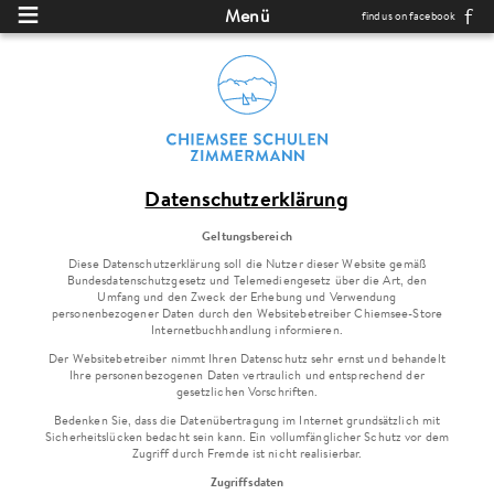
Direkt zum Inhalt
Menü
find us on facebook
Datenschutzerklärung
Geltungsbereich
Diese Datenschutzerklärung soll die Nutzer dieser Website gemäß
Bundesdatenschutzgesetz und Telemediengesetz über die Art, den
Umfang und den Zweck der Erhebung und Verwendung
personenbezogener Daten durch den Websitebetreiber Chiemsee-Store
Internetbuchhandlung informieren.
Der Websitebetreiber nimmt Ihren Datenschutz sehr ernst und behandelt
Ihre personenbezogenen Daten vertraulich und entsprechend der
gesetzlichen Vorschriften.
Bedenken Sie, dass die Datenübertragung im Internet grundsätzlich mit
Sicherheitslücken bedacht sein kann. Ein vollumfänglicher Schutz vor dem
Zugriff durch Fremde ist nicht realisierbar.
Zugriffsdaten