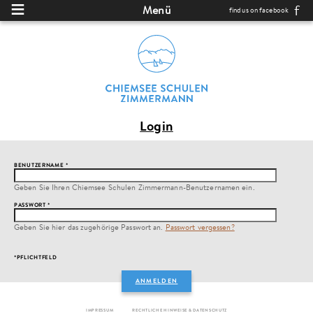
Direkt zum Inhalt
Menü
find us on facebook
Login
BENUTZERNAME
*
Geben Sie Ihren Chiemsee Schulen Zimmermann-Benutzernamen ein.
PASSWORT
*
Geben Sie hier das zugehörige Passwort an.
Passwort vergessen?
*PFLICHTFELD
IMPRESSUM
RECHTLICHE HINWEISE & DATENSCHUTZ