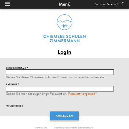
Direkt zum Inhalt
Menü
find us on facebook
Login
BENUTZERNAME
*
Geben Sie Ihren Chiemsee Schulen Zimmermann-Benutzernamen ein.
PASSWORT
*
Geben Sie hier das zugehörige Passwort an.
Passwort vergessen?
*PFLICHTFELD
IMPRESSUM
RECHTLICHE HINWEISE & DATENSCHUTZ